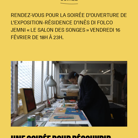
RENDEZ-VOUS POUR LA SOIRÉE D’OUVERTURE DE
L'EXPOSITION-RÉSIDENCE D'INÈS DI FOLCO
JEMNI « LE SALON DES SONGES » VENDREDI 16
FÉVRIER DE 18H À 23H.