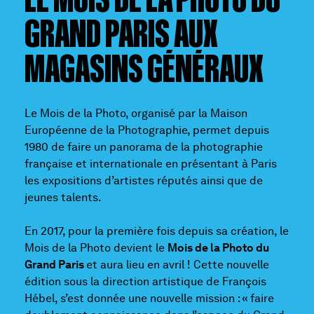
LE MOIS DE LA PHOTO DU
GRAND PARIS AUX
MAGASINS GÉNÉRAUX
Le Mois de la Photo, organisé par la Maison
Européenne de la Photographie, permet depuis
1980 de faire un panorama de la photographie
française et internationale en présentant à Paris
les expositions d’artistes réputés ainsi que de
jeunes talents.
En 2017, pour la première fois depuis sa création, le
Mois de la Photo devient le
Mois de la Photo du
Grand Paris
et aura lieu en avril ! Cette nouvelle
édition sous la direction artistique de François
Hébel, s’est donnée une nouvelle mission : « faire