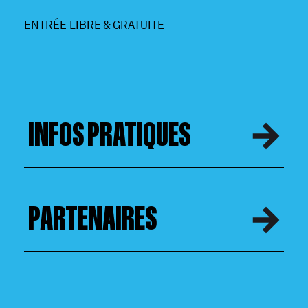
ENTRÉE LIBRE & GRATUITE
INFOS PRATIQUES
PARTENAIRES