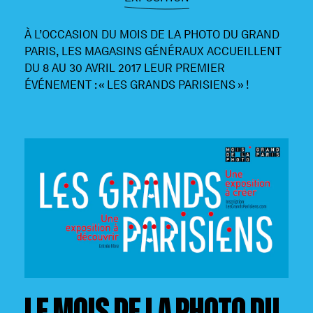
À L’OCCASION DU MOIS DE LA PHOTO DU GRAND
PARIS, LES MAGASINS GÉNÉRAUX ACCUEILLENT
DU 8 AU 30 AVRIL 2017 LEUR PREMIER
ÉVÉNEMENT : « LES GRANDS PARISIENS » !