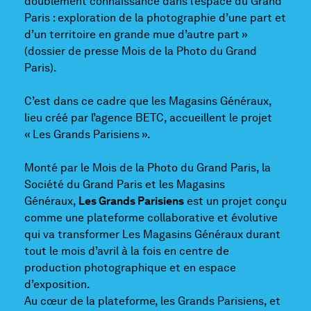
doublement connaissance dans l’espace du Grand
Paris : exploration de la photographie d’une part et
d’un territoire en grande mue d’autre part »
(dossier de presse Mois de la Photo du Grand
Paris).
C’est dans ce cadre que les Magasins Généraux,
lieu créé par l’agence BETC, accueillent le projet
« Les Grands Parisiens ».
Monté par le Mois de la Photo du Grand Paris, la
Société du Grand Paris et les Magasins
Généraux,
Les Grands Parisiens
est un projet conçu
comme une plateforme collaborative et évolutive
qui va transformer Les Magasins Généraux durant
tout le mois d’avril à la fois en centre de
production photographique et en espace
d’exposition.
Au cœur de la plateforme, les Grands Parisiens, et