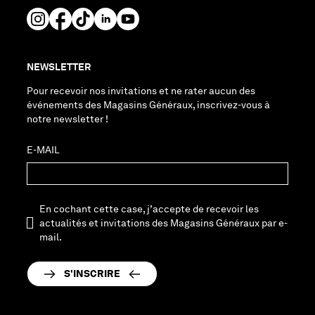
NEWSLETTER
Pour recevoir nos invitations et ne rater aucun des
événements des Magasins Généraux, inscrivez-vous à
notre newsletter !
E-MAIL
En cochant cette case, j’accepte de recevoir les
actualités et invitations des Magasins Généraux par e-
mail.
S'INSCRIRE