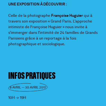
UNE EXPOSITION À DÉCOUVRIR :
Celle de la photographe
Françoise Huguier
qui à
travers son exposition « Grand Paris. L’approche
intimiste de Françoise Huguier » nous invite à
s’immerger dans l’intimité de 24 familles de Grands
Parisiens grâce à un reportage à la fois
photographique et sociologique.
INFOS PRATIQUES
8 AVRIL — 30 AVRIL 2017
10H
→
19H