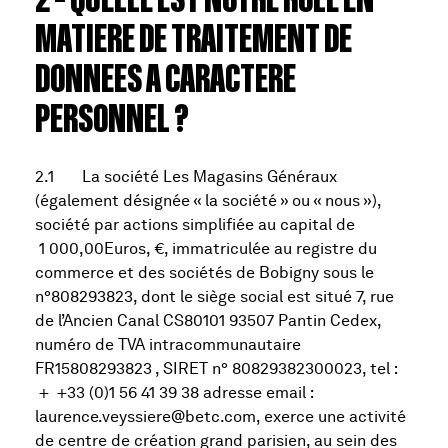
2 – QUELLE EST NOTRE ROLE EN
MATIERE DE TRAITEMENT DE
DONNEES A CARACTERE
PERSONNEL ?
2.1 La société Les Magasins Généraux
(également désignée « la société » ou « nous »),
société par actions simplifiée au capital de
1 000,00Euros, €, immatriculée au registre du
commerce et des sociétés de Bobigny sous le
n°808293823, dont le siège social est situé 7, rue
de l’Ancien Canal CS80101 93507 Pantin Cedex,
numéro de TVA intracommunautaire
FR15808293823 , SIRET n° 80829382300023, tel :
+ +33 (0)1 56 41 39 38 adresse email :
laurence.veyssiere@betc.com, exerce une activité
de centre de création grand parisien, au sein des