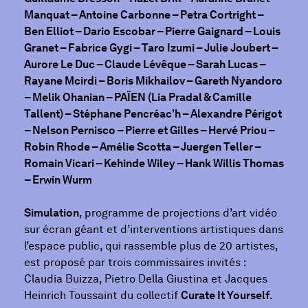
Manquat – Antoine Carbonne – Petra Cortright –
Ben Elliot – Dario Escobar – Pierre Gaignard – Louis
Granet – Fabrice Gygi – Taro Izumi – Julie Joubert –
Aurore Le Duc – Claude Lévêque – Sarah Lucas –
Rayane Mcirdi – Boris Mikhailov – Gareth Nyandoro
– Melik Ohanian – PAÏEN (Lia Pradal & Camille
Tallent) – Stéphane Pencréac’h – Alexandre Périgot
– Nelson Pernisco – Pierre et Gilles – Hervé Priou –
Robin Rhode – Amélie Scotta – Juergen Teller –
Romain Vicari – Kehinde Wiley – Hank Willis Thomas
– Erwin Wurm
Simulation
, programme de projections d’art vidéo
sur écran géant et d’interventions artistiques dans
l’espace public, qui rassemble plus de 20 artistes,
est proposé par trois commissaires invités :
Claudia Buizza, Pietro Della Giustina et Jacques
Heinrich Toussaint du collectif
Curate It Yourself
.