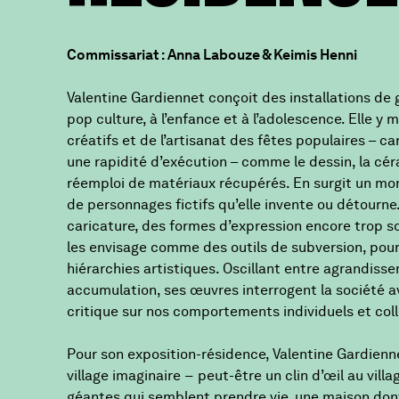
Commissariat : Anna Labouze & Keimis Henni
Valentine Gardiennet conçoit des installations de
pop culture, à l’enfance et à l’adolescence. Elle y 
créatifs et de l’artisanat des fêtes populaires – 
une rapidité d’exécution – comme le dessin, la céra
réemploi de matériaux récupérés. En surgit un m
de personnages fictifs qu’elle invente ou détourne. 
caricature, des formes d’expression encore trop s
les envisage comme des outils de subversion, pour
hiérarchies artistiques. Oscillant entre agrandis
accumulation, ses œuvres interrogent la société av
critique sur nos comportements individuels et coll
Pour son exposition-résidence, Valentine Gardien
village imaginaire − peut-être un clin d’œil au vill
géantes qui semblent prendre vie, une maison dont 