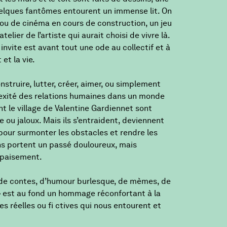
uelques fantômes entourent un immense lit. On
ou de cinéma en cours de construction, un jeu
elier de l’artiste qui aurait choisi de vivre là.
nvite est avant tout une ode au collectif et à
et la vie.
struire, lutter, créer, aimer, ou simplement
plexité des relations humaines dans un monde
t le village de Valentine Gardiennet sont
e ou jaloux. Mais ils s’entraident, deviennent
our surmonter les obstacles et rendre les
ins portent un passé douloureux, mais
’apaisement.
 de contes, d’humour burlesque, de mèmes, de
 » est au fond un hommage réconfortant à la
es réelles ou fi ctives qui nous entourent et