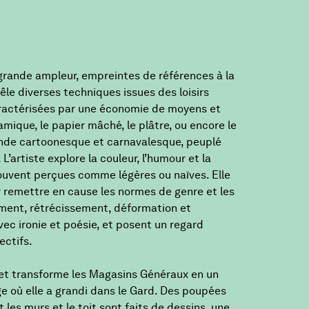
 grande ampleur, empreintes de références à la
mêle diverses techniques issues des loisirs
caractérisées par une économie de moyens et
mique, le papier mâché, le plâtre, ou encore le
onde cartoonesque et carnavalesque, peuplé
L’artiste explore la couleur, l’humour et la
ouvent perçues comme légères ou naïves. Elle
 remettre en cause les normes de genre et les
sement, rétrécissement, déformation et
ec ironie et poésie, et posent un regard
ectifs.
net transforme les Magasins Généraux en un
age où elle a grandi dans le Gard. Des poupées
les murs et le toit sont faits de dessins, une