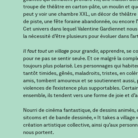
troupe de théâtre en carton-pâte, un moulin et q
peut y voir une chambre XXL, un décor de théâtre 
de piste, une fête foraine abandonnée, ou encore l’at
Cet univers dans lequel Valentine Gardiennet nous i
la nécessité d’être plusieurs pour évoluer dans l’art 
Il faut tout un village
pour grandir, apprendre, se con
pour ne pas se sentir seul·e. Et ce malgré la com
toujours plus polarisé. Les personnages qui habiten
tantôt timides, gênés, maladroits, tristes, en colèr
amis, tombent amoureux et se soutiennent aussi, p
violences de l’existence plus supportables. Certa
ensemble, ils tendent vers une forme de joie et d
Nourri de cinéma fantastique, de dessins animés,
sitcoms et de bande dessinée, « It takes a village
création artistique collective, ainsi qu’aux personn
nous portent.