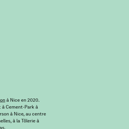
son
à Nice en 2020.
nt à Cement-Park à
Arson à Nice, au centre
les, à la Tôlerie à
as.