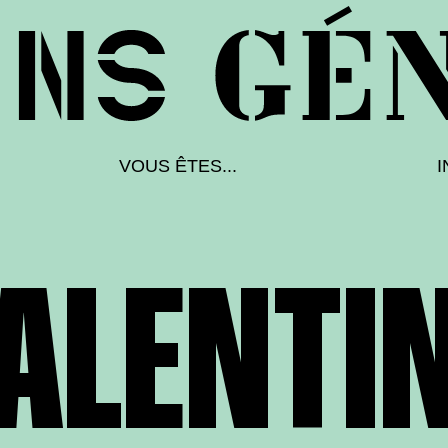
VOUS ÊTES...
I
ALENTI